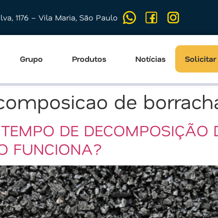
ilva, 1176 – Vila Maria, São Paulo
Grupo
Produtos
Notícias
Solicita
composicao de borrach
O TEMPO DE DECOMPOSIÇÃO
O FUNCIONA?