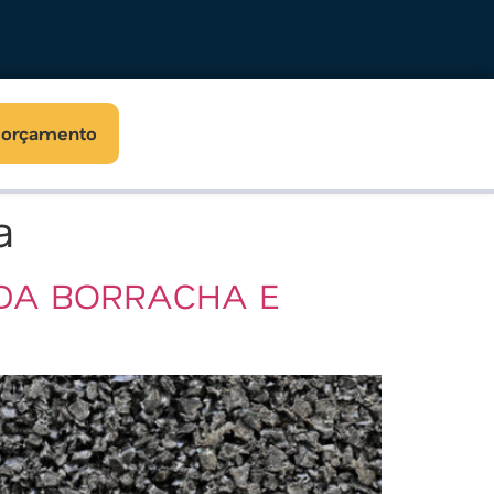
r orçamento
a
 DA BORRACHA E