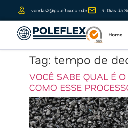
vendas2@poleflex.com.br
R. Dias da S
Home
Tag:
tempo de de
VOCÊ SABE QUAL É 
COMO ESSE PROCESS