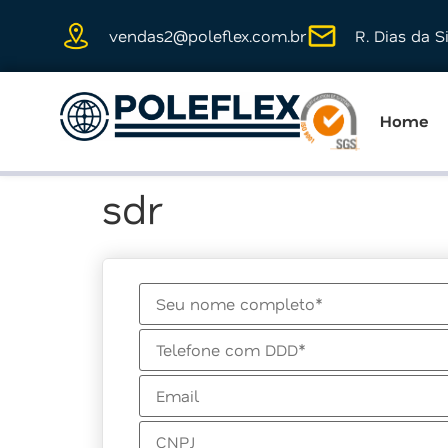
vendas2@poleflex.com.br
R. Dias da S
Home
sdr