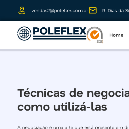
vendas2@poleflex.com.br
R. Dias da S
Home
Técnicas de negoci
como utilizá-las
A negociação é uma arte que está presente em div