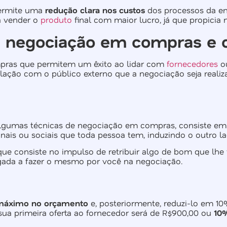
ermite uma
redução clara nos custos
dos processos da e
ra vender o
produto
final com maior lucro, já que propicia
de negociação em compras e 
pras que permitem um êxito ao lidar com
fornecedores
ou
relação com o público externo que a negociação seja real
o algumas técnicas de negociação em compras, consiste 
onais ou sociais que toda pessoa tem, induzindo o outro la
 que consiste no impulso de retribuir algo de bom que lhe 
igada a fazer o mesmo por você na negociação.
 máximo no orçamento
e, posteriormente, reduzi-lo em 1
a primeira oferta ao fornecedor será de R$900,00 ou
10%