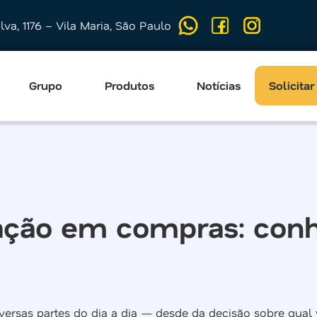
ilva, 1176 – Vila Maria, São Paulo
Grupo
Produtos
Notícias
Solicita
ação em compras: conhe
ersas partes do dia a dia — desde da decisão sobre qual v