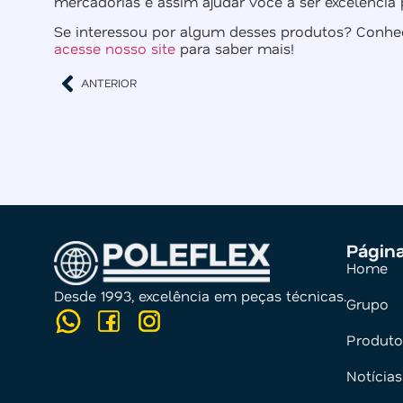
mercadorias e assim ajudar você a ser excelência
Se interessou por algum desses produtos? Conheç
acesse nosso site
para saber mais!
ANTERIOR
Págin
Home
Desde 1993, excelência em peças técnicas.
Grupo
Produto
Notícias