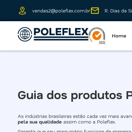
vendas2@poleflex.com.br
R. Dias da S
Home
Guia dos produtos P
As indústrias brasileiras estão cada vez mais ava
pela sua qualidade
assim como a Poleflex.
Garantir que seu maquinário funcione de maneira 