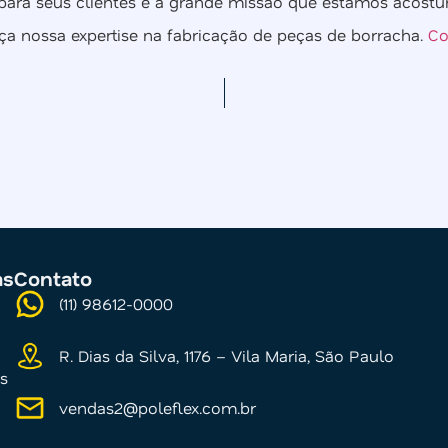
 para seus clientes é a grande missão que estamos acostum
a nossa expertise na fabricação de peças de borracha.
Co
as
Contato
(11) 98612-0000
R. Dias da Silva, 1176 – Vila Maria, São Paulo
s
vendas2@poleflex.com.br