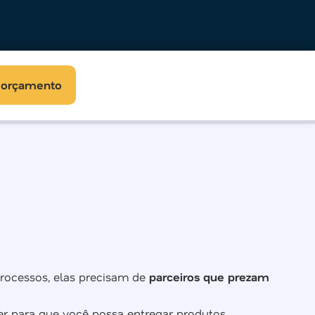
r orçamento
processos, elas precisam de
parceiros que prezam
ter para que você possa entregar produtos