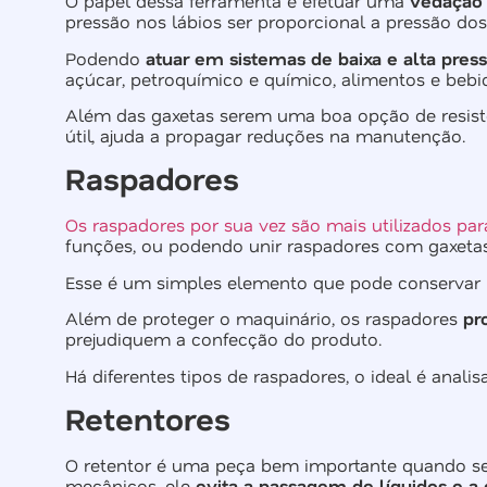
O papel dessa ferramenta é efetuar uma
vedação 
pressão nos lábios ser proporcional a pressão dos 
Podendo
atuar em sistemas de baixa e alta pres
açúcar, petroquímico e químico, alimentos e beb
Além das gaxetas serem uma boa opção de resist
útil, ajuda a propagar reduções na manutenção.
Raspadores
Os raspadores por sua vez são mais utilizados par
funções, ou podendo unir raspadores com gaxetas
Esse é um simples elemento que pode conservar 
Além de proteger o maquinário, os raspadores
pr
prejudiquem a confecção do produto.
Há diferentes tipos de raspadores, o ideal é anali
Retentores
O retentor é uma peça bem importante quando se tr
mecânicos, ele
evita a passagem de líquidos e a