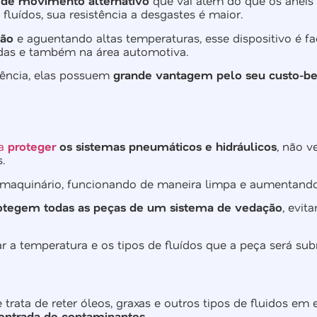
de movimento alternativo
que vai além do que os anéis
fluídos, sua resistência a desgastes é maior.
são
e aguentando altas temperaturas, esse dispositivo é f
idas e também na área automotiva.
ência, elas possuem
grande vantagem pelo seu custo-be
a
proteger
os sistemas pneumáticos e hidráulicos
, não 
.
maquinário, funcionando de maneira limpa e aumentando
otegem todas as peças de um sistema de vedação
, evit
sar a temperatura e os tipos de fluídos que a peça será su
ata de reter óleos, graxas e outros tipos de fluidos em e
 entrada de contaminantes.